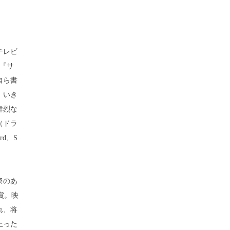
テレビ
『サ
自ら書
、いき
鮮烈な
（ドラ
rd、S
祭のあ
受賞。映
れ、将
上った