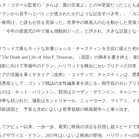
ック・ゴダール監督の『さらば、愛の言葉よ』とのW受賞だったことも
テランから若手へとバトンが渡されたかのような記念すべき年」、「カ
い夜明け」と誰もが目を見張った。世界中の映画人の心を動かした受賞
、「今年の授賞式の中で最も感動的だった」と評され、大きな話題とな
リウッドで最もホットな女優ジェシカ・チャスティンを主役に据えた初
he Death and Life of John F. Donovan』（原題）の脚本を書き終え、
撮影に向けて準備中のドラン。ハリウッドを舞台にセレブリティの日常
ィアの洗脳を暴くサタイア（皮肉）・コメディで、チャスティンは、悪
超悪役として、ゴシップ雑誌の女性編集者を演じる。相手役のセレブリ
るのは、キット・ハリントン。競演はスーザン・サランドン、キャシー
豪華な顔ぶれだ。撮影はモントリオール、ニューヨーク、マイアミ、イ
東欧諸国と、予算も含めいよいよ世界規模の映画製作へと乗り出す。
してデビュー以来、一歩一歩、着実に映画の頂点を目指し超スピードで
るグザヴィエ・ドラン。2015年はいよいよ映画の聖地、ハリウッドへの