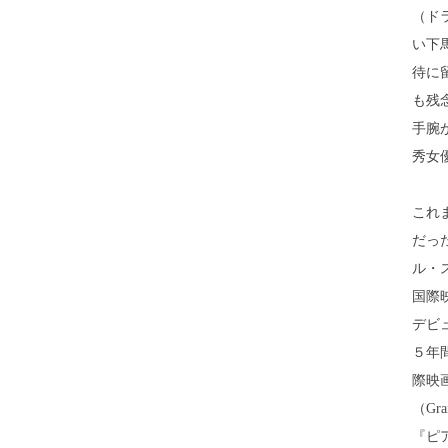
（ド
い下
待に
も残
手腕
秀女
これ
だっ
ル・
国際
デビ
５年
際映
（Gr
『ピ