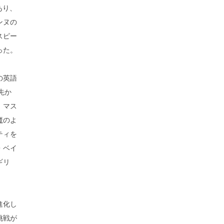
あり、
ンヌの
スピー
った。
の英語
春先か
、マス
魔のよ
ティを
・ベイ
ギリ
進化し
挑戦が