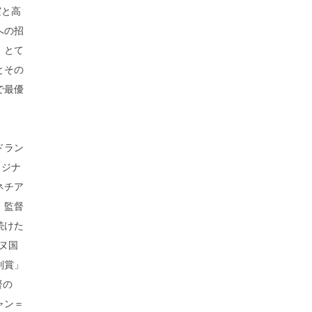
実と高
への招
、とて
とその
で最優
ドラン
リジナ
ネチア
、監督
続けた
ヌ国
別賞」
督の
ャン＝