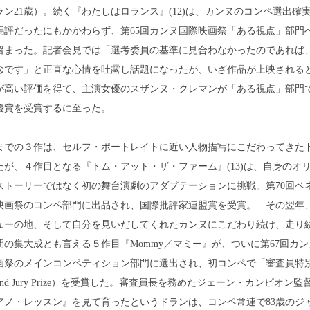
ラン21歳）。続く『わたしはロランス』(12)は、カンヌのコンペ選出確
馬評だったにもかかわらず、第65回カンヌ国際映画祭「ある視点」部門
留まった。記者会見では「選考委員の基準に見合わなかったのであれば
念です」と正直な心情を吐露し話題になったが、いざ作品が上映される
が高い評価を得て、主演女優のスザンヌ・クレマンが「ある視点」部門
優賞を受賞するに至った。
までの３作は、セルフ・ポートレイトに近い人物描写にこだわってきた
たが、４作目となる『トム・アット・ザ・ファーム』(13)は、自身のオ
ストーリーではなく初の舞台演劇のアダプテーションに挑戦。第70回ベ
映画祭のコンペ部門に出品され、国際批評家連盟賞を受賞。 その翌年
ューの地、そして自分を見いだしてくれたカンヌにこだわり続け、走り
間の集大成とも言える５作目『Mommy／マミー』が、ついに第67回カン
画祭のメインコンペティション部門に選出され、初コンペで「審査員特
and Jury Prize）を受賞した。審査員長を務めたジェーン・カンピオン監
アノ・レッスン』を見て育ったというドランは、コンペ常連で83歳のジ