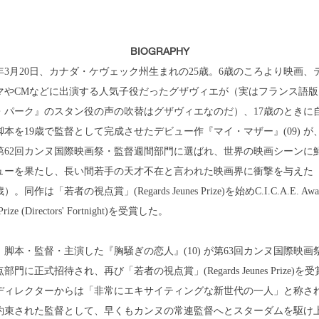
BIOGRAPHY
89年3月20日、カナダ・ケヴェック州生まれの25歳。6歳のころより映画、
マやCMなどに出演する人気子役だったグザヴィエが（実はフランス語版
・パーク』のスタン役の声の吹替はグザヴィエなのだ）、17歳のときに
脚本を19歳で監督として完成させたデビュー作『マイ・マザー』(09) が
第62回カンヌ国際映画祭・監督週間部門に選ばれ、世界の映画シーンに
ューを果たし、長い間若手の天才不在と言われた映画界に衝撃を与えた
）。同作は「若者の視点賞」(Regards Jeunes Prize)を始めC.I.C.A.E. Awa
rize (Directors' Fortnight)を受賞した。
、脚本・監督・主演した『胸騒ぎの恋人』(10) が第63回カンヌ国際映画
部門に正式招待され、再び「若者の視点賞」(Regards Jeunes Prize)を
ディレクターからは「非常にエキサイティングな新世代の一人」と称さ
約束された監督として、早くもカンヌの常連監督へとスターダムを駆け