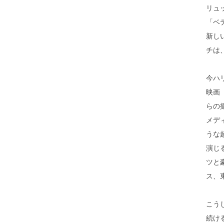
リュ
「ベ
新し
チは
今ハ
映画『T
らの
メデ
うな
演じ
ツと
ス、
こう
続け