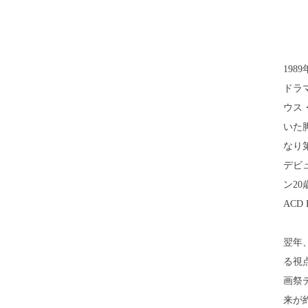
19
ドラ
ウス
いた
なり
デビ
ン20歳
ACD P
翌年
る視点
画祭
来が