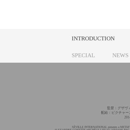
INTRODUCTION
SPECIAL
NEWS
監督：グザヴ
配給：ピクチャー
2
SÈVILLE INTERNATIONAL presents a META
ALEXANDRE GOYETTE MICHÉLE LITUAC VIVIANE PACAL an