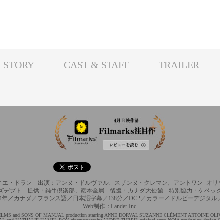
STORY
CAST & STAFF
TRAILER
ィエ・ドラン 出演：アンヌ・ドルヴァル、スザンヌ・クレマン、アントワン=オリ
ズデプト 提供：鈍牛倶楽部、巖本金属 後援：カナダ大使館 特別協力：ケベッ
014年／カナダ／フランス語／日本語字幕／138分／DCP／カラー／ドルビーデジタル／1
Web制作：
Lander Inc.
FILMS and SONS OF MANUAL production starring ANNE DORVAL SUZANNE CLÈMENT ANTOINE OL
d NATHALIE HAMEL-ROY cinematography ANDRÈ TURPIN original score NOIA production desig