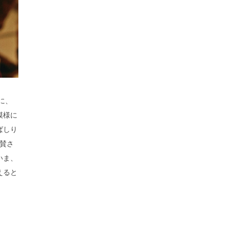
に、
模様に
ばしり
賛さ
いま、
えると