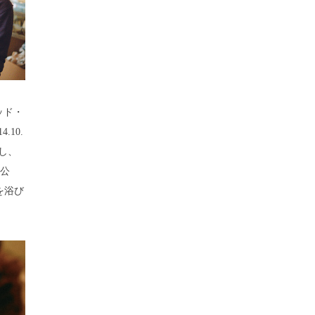
ッド・
10.
し、
8公
を浴び