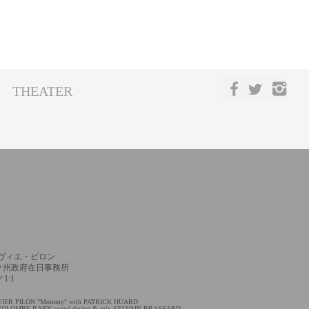
THEATER
ヴィエ・ピロン
ク州政府在日事務所
:1
IVIER PILON "Mommy" with PATRICK HUARD
n COLOMBE RABY sound design & mix SYLVAIN BRASSARD