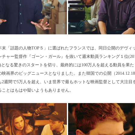
14年末「話題の人物TOP５」に選ばれたフランスでは、同日公開のデヴィ
ンチャー監督作『ゴーン・ガール』を抜いて週末動員ランキング１位(2014.
開)となる驚きのスタートを切り、最終的には100万人を超える動員を果た
の映画界のビッグニュースとなりました。また韓国での公開（2014.12.1
も2週間で5万人を超え、いま世界で最もホットな映画監督として大注目
ることはもはや疑いようもありません。