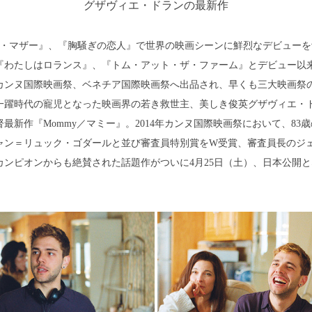
グザヴィエ・ドランの最新作
・マザー』、『胸騒ぎの恋人』で世界の映画シーンに鮮烈なデビューを
『わたしはロランス』、『トム・アット・ザ・ファーム』とデビュー以
カンヌ国際映画祭、ベネチア国際映画祭へ出品され、早くも三大映画祭
一躍時代の寵児となった映画界の若き救世主、美しき俊英グザヴィエ・
督最新作『Mommy／マミー』。2014年カンヌ国際映画祭において、83
ャン＝リュック・ゴダールと並び審査員特別賞をW受賞、審査員長のジ
カンピオンからも絶賛された話題作がついに4月25日（土）、日本公開
。