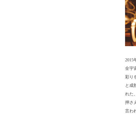
20
全宇
彩り
と成
れた
押さ
言わ