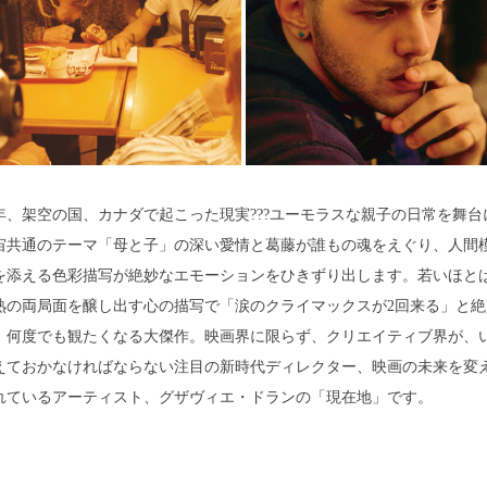
15年、架空の国、カナダで起こった現実???ユーモラスな親子の日常を舞台
宙共通のテーマ「母と子」の深い愛情と葛藤が誰もの魂をえぐり、人間
を添える色彩描写が絶妙なエモーションをひきずり出します。若いほと
熟の両局面を醸し出す心の描写で「涙のクライマックスが2回来る」と絶
、何度でも観たくなる大傑作。映画界に限らず、クリエイティブ界が、
えておかなければならない注目の新時代ディレクター、映画の未来を変
れているアーティスト、グザヴィエ・ドランの「現在地」です。