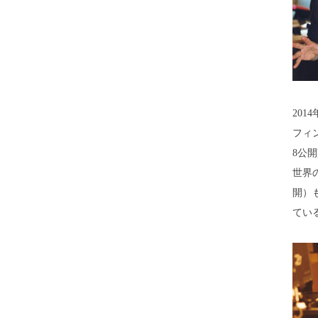
20
フィ
8公
世界
開）
てい