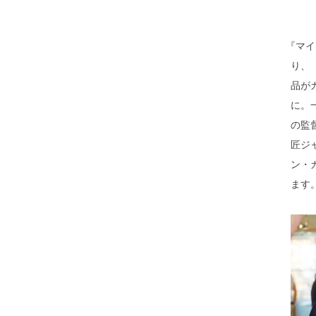
『マイ
り、
品が
に。
の監
匠ジ
ン・
ます