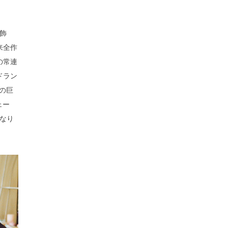
飾
来全作
の常連
ドラン
歳の巨
ェー
となり