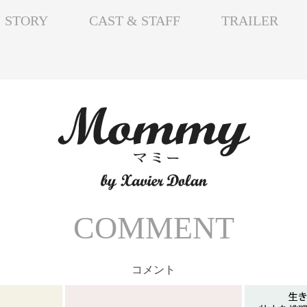
STORY
CAST & STAFF
TRAILER
COMMENT
コメント